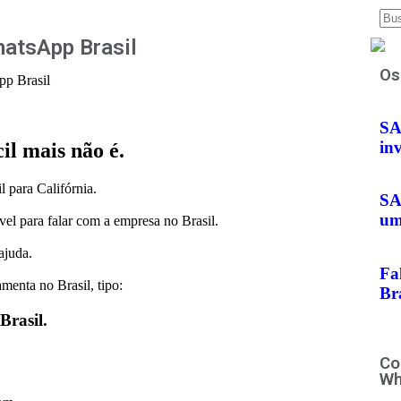
atsApp Brasil
Os
p Brasil
SA
in
il mais não é.
 para Califórnia.
SA
um
 para falar com a empresa no Brasil.
ajuda.
Fa
menta no Brasil, tipo:
Bra
rasil.
Co
Wh