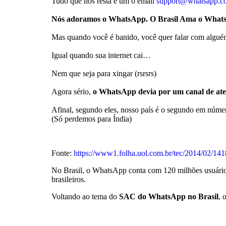
Tudo que nos resta é um o email
support@whatsapp.c
Nós adoramos o WhatsApp. O Brasil Ama o What
Mas quando você é banido, você quer falar com algué
Igual quando sua internet cai…
Nem que seja para xingar (rsrsrs)
Agora sério,
o WhatsApp devia por um canal de ate
Afinal, segundo eles, nosso país é o segundo em núme
(Só perdemos para Índia)
Fonte:
https://www1.folha.uol.com.br/tec/2014/02/141
No Brasil, o WhatsApp conta com 120 milhões usuários
brasileiros.
Voltando ao tema do
SAC do WhatsApp no Brasil
, 