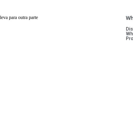
leva para outra parte
Wh
Di
Wha
Pr