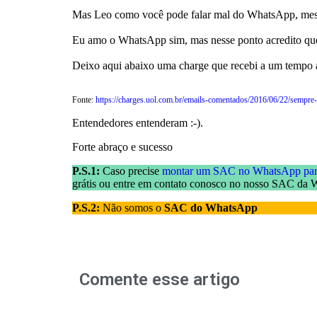
Mas Leo como você pode falar mal do WhatsApp, m
Eu amo o WhatsApp sim, mas nesse ponto acredito qu
Deixo aqui abaixo uma charge que recebi a um tempo a
Fonte:
https://charges.uol.com.br/emails-comentados/2016/06/22/sempre
Entendedores entenderam :-).
Forte abraço e sucesso
P.S.1:
Caso precise
montar um SAC no WhatsApp par
grátis ou entre em contato conosco no nosso SAC da
P.S.2:
Não somos o
SAC do WhatsApp
Comente esse artigo