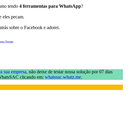
esmo tendo
4 ferramentas para WhatsApp
?
e eles pecam.
trás sobre o Facebook e adorei.
-em-frente
a sua empresa
, não deixe de testar nossa solução por 07 dias
 WhatsSAC clicando em:
whatssac.whatz.me
.