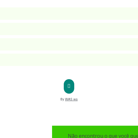
By
WAS.ws
Não encontrou o que você qu