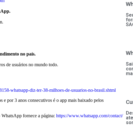
om
Wh
sApp.
Se
for
m.
SA
Wh
ndimento no país.
Sa
ros de usuários no mundo todo.
co
mai
8158-whatsapp-diz-ter-38-milhoes-de-usuarios-no-brasil.shtml
 e por 3 anos consecutivos é o app mais baixado pelos
Cu
De
o WhatsApp fornece a página:
https://www.whatsapp.com/contact/
ate
so